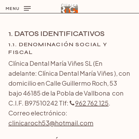
Skip
MENU
to
main
1. DATOS IDENTIFICATIVOS
content
1.1. DENOMINACIÓN SOCIAL Y
FISCAL
Clínica Dental María Viñes SL (En
adelante: Clínica Dental María Viñes ), con
domicilio en Calle Guillermo Roch, 53
bajo 46185 de la Pobla de Vallbona con
C.I.F. B97510242 Tlf:
962 762 125
.
Correo electrónico:
clinicaroch53@hotmail.com