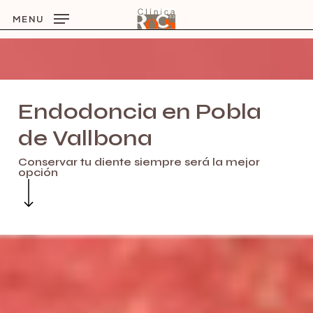
Skip
MENU
to
main
content
Endodoncia
en
Pobla
de
Vallbona
Conservar tu diente siempre será la mejor
opción
Navigate to the next section