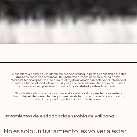
La endodoncia dental es un tratamiento especializado que permite
conservar dientes
dañados
por caries profundas, traumatismos o infecciones en la pulpa dental.
Mediante técnicas precisas, se elimina el tejido inflamado o infectado del interior del
diente, se limpia el conducto radicular y se sella herméticamente para evitar futuras
complicaciones,
preservando así la funcionalidad y estructura dental.
Más allá de evitar una extracción, una endodoncia oportuna
puede devolverte la
tranquilidad de comer, hablar y sonreír sin dolor.
Es recuperar la confianza en tu
salud bucal y prolongar la vida de tu diente natural.
Tratamientos de endodoncia en Pobla de Vallbona
No es solo un tratamiento, es volver a estar